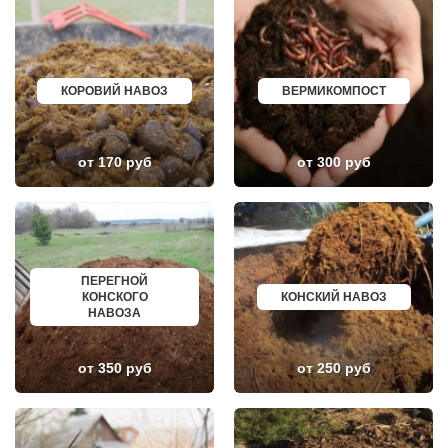
ЛОПАТИНСКИЙ
ПОЧИНОК
ЛОСИНО-ПЕТРОВСКИЙ
ГУСЕВ
ЛОТОШИНО
КАНАШ
ЛУКИНО
КУРГАНИНСК
ЛУНЕВО
ЩЕКИНО
ЛУХОВИЦЫ
ДИМИТРОВГРАД
КОРОВИЙ НАВОЗ
ВЕРМИКОМПОСТ
ЛЫТКАРИНО
СИМ
ЛЬВОВСКИЙ
МАЛОЯРОСЛАВЕЦ
ЛЮБЕРЦЫ
МАРИИНСК
ЛЮБУЧАНЫ
МИНУСИНСК
МАЛАХОВКА
ВЕРХНЯЯ ПЫШМА
от 170 руб
от 300 руб
МАЛИНО
РОССОШЬ
МАМЫРИ
УСТЬ ЛАБИНСК
МАРФИНО
КОМСОМОЛЬСК
МЕНДЕЛЕЕВО
РЖЕВ
МЕШКОВО
АЛЕКСЕЕВКА
МЕЩЕРИНО
ВЯЗЬМА
МИХНЕВО
ИШИМ
ПЕРЕГНОЙ
МИШЕРОНСКИЙ
ПОКРОВ
КОНСКОГО
КОНСКИЙ НАВОЗ
МОЖАЙСК
ЗЕЛЕНОДОЛЬСК
НАВОЗА
МОЛОДЕЖНЫЙ
ЛИВНЫ
МОЛОКОВО
БОБРОВ
МОНИНО
ЛИСКИ
от 350 руб
от 250 руб
МОСКОВСКИЙ
КУЗНЕЦК
МУХАНОВО
БАЛАШОВ
МЫТИЩИ
ВЫШНИЙ ВОЛОЧЕК
НАРО-ФОМИНСК
БЕЛОЯРСКИЙ
НАХАБИНО
ГУСЬ ХРУСТАЛЬНЫЙ