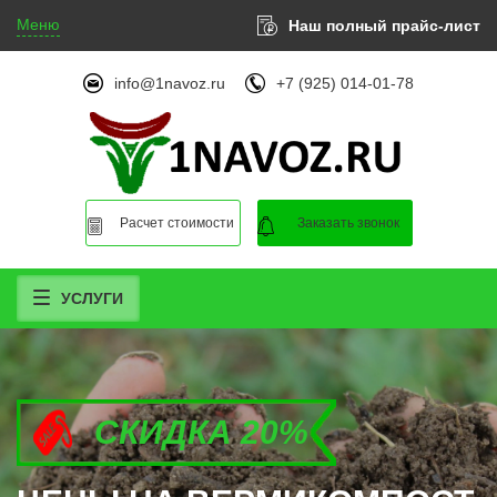
Меню
Наш полный прайс-лист
info@1navoz.ru
+7 (925) 014-01-78
Расчет стоимости
Заказать звонок
УСЛУГИ
СКИДКА 20%
СКИДКА 20%
СКИДКА 20%