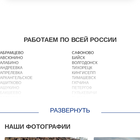
РАБОТАЕМ ПО ВСЕЙ РОССИИ
АБРАМЦЕВО
САФОНОВО
АВСЮНИНО
БИЙСК
АЛАБИНО
ВОЛГОДОНСК
АНДРЕЕВКА
ТИХОРЕЦК
АПРЕЛЕВКА
КИНГИСЕПП
АРХАНГЕЛЬСКОЕ
ТИМАШЕВСК
АШИТКОВО
ГАТЧИНА
АШУКИНО
ПЕТЕРГОФ
БАКШЕЕВО
ГУЛЬКЕВИЧИ
БАЛАШИХА
ВЫКСА
БАРВИХА
БЕРЕЗОВСКИЙ
БАРЫБИНО
ВЫБОРГ
БЕЛООЗЕРСКИЙ
ТУАПСЕ
БЕЛООМУТ
ЗИМА
БЕЛЫЕ СТОЛБЫ
БРАТСК
НАШИ ФОТОГРАФИИ
БОГОРОДСКОЕ
СЕВЕРОДВИНСК
БОЛЬШИЕ ВЯЗЕМЫ
БАЛАКОВО
БОЛЬШИЕ ДВОРЫ
НАХОДКА