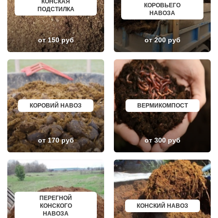
КОНСКАЯ
ГЛЕБОВСКИЙ
ГОРЯЧИЙ КЛЮЧ
КОРОВЬЕГО
ПОДСТИЛКА
ГОЛИЦИНО
БОРОВИЧИ
НАВОЗА
ГОРКИ ЛЕНИНСКИЕ
ХАНТЫ МАНСИЙСК
ГОРКИ-10
ДМИТРИЕВ
ДАВЫДОВО
ПЕТРОПАВЛОВСК КАМЧАТСКИЙ
от 150 руб
от 200 руб
ДЕДЕНЕВО
АПШЕРОНСК
ДЕДОВСК
ВЕЛИКИЕ ЛУКИ
ДЕМИХОВО
ЛОМОНОСОВ
ДЗЕРЖИНСКИЙ
НИЖНЕКАМСК
ДМИТРОВ
КАСПИЙСК
ДОЛГОПРУДНЫЙ
АЧИНСК
ДОМОДЕДОВО
ЧЕРКЕССК
ДОРОХОВО
ЖЕЛЕЗНОГОРСК
ДРЕЗНА
АСБЕСТ
КОРОВИЙ НАВОЗ
ВЕРМИКОМПОСТ
ДРУЖБА
БОРИСОГЛЕБСК
ДУБКИ
БУЗУЛУК
ДУБНА
ЕССЕНТУКИ
ДУБОВАЯ РОЩА
КАНСК
от 170 руб
от 300 руб
ЕГОРЬЕВСК
ТОСНО
ЖЕЛЕЗНОДОРОЖНЫЙ
ЭЛИСТА
ЖИЛЕВО
ХАСАВЮРТ
ЖУКОВСКИЙ
УХТА
ЗАГОРЯНСКИЙ
НОРИЛЬСК
ЗАПРУДНЯ
РЕЖ
ЗАРАЙСК
НОВОАЛТАЙСК
ПЕРЕГНОЙ
ЗАРЕЧЬЕ
НЕВИННОМЫССК
КОНСКОГО
КОНСКИЙ НАВОЗ
ЗВЕНИГОРОД
ГОРНО АЛТАЙСК
НАВОЗА
ЗЕЛЕНОГРАД
КИНЕШМА