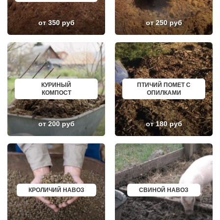
ЗЕЛЕНОГРАДСКИЙ
СЕРОВ
ЗНАМЯ ОКТЯБРЯ
АЛЬМЕТЬЕВСК
ИВАНТЕЕВКА
ГРОЗНЫЙ
от 350 руб
от 250 руб
ИКША
ЗЛАТОУСТ
ИСТРА
НОВОЧЕБОКСАРСК
КАЛИНИНЕЦ
МИРНЫЙ
КАШИРА
ГЕОРГИЕВСК
КИЕВСКИЙ
НОВОКУЙБЫШЕВСК
КЛИМОВСК
МИНЕРАЛЬНЫЕ ВОДЫ
КЛИН
ЕЛАБУГА
КЛЯЗЬМА
ЕЛЕЦ
КУРИНЫЙ
ПТИЧИЙ ПОМЕТ С
КНУТОВО
ПАВЛОВО
КОМПОСТ
ОПИЛКАМИ
КОЖИНО
КИСЛОВОДСК
КОКОШКИНО
КРОПОТКИН
КОЛЮБАКИНО
УСОЛЬЕ
КОММУНАРКА
НИЖНЕВАРТОВСК
от 200 руб
от 180 руб
КОНСТАНТИНОВО
КОРЕНОВСК
КОРЕНЕВО
ПИОНЕРСКИЙ
КОРОЛЕВ
КИРИШИ
КОСИНО
САРОВ
КОТЕЛЬНИКИ
ЧАПАЕВСК
КРАСКОВО
АЛЕКСИН
КРАСНАЯ ПАХРА
БЕЛОРЕЧЕНСК
КРАСНОАРМЕЙСК
БОЛЬШОЙ КАМЕНЬ
КРОЛИЧИЙ НАВОЗ
СВИНОЙ НАВОЗ
КРАСНОГОРСК
КИРЖАЧ
КРАСНОЗАВОДСК
ПРИОЗЕРСК
КРАСНОЗНАМЕНСК
САЛЬСК
КРАТОВО
ТОБОЛЬСК