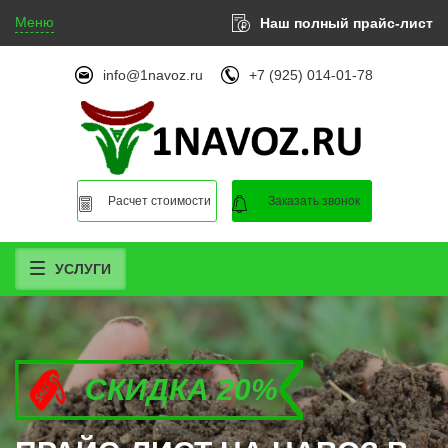
Меню
Наш полный прайс-лист
info@1navoz.ru
+7 (925) 014-01-78
Расчет стоимости
Заказать звонок
УСЛУГИ
СКИДКА 20%
СКИДКА 20%
СКИДКА 20%