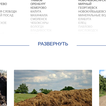
ТАМБОВ
НОВОЧЕБОКСАРСК
УЕВО
ОРЕНБУРГ
МИРНЫЙ
КЕМЕРОВО
ГЕОРГИЕВСК
Я СЛОБОДА
КАЛУГА
НОВОКУЙБЫШЕВС
Й ПОСАД
МАХАЧКАЛА
МИНЕРАЛЬНЫЕ В
СМОЛЕНСК
ЕЛАБУГА
СКОЕ
ЧЕБОКСАРЫ
ЕЛЕЦ
ВОЛОГДА
ПАВЛОВО
ВЛАДИВОСТОК
КИСЛОВОДСК
КИЙ
ОРЁЛ
КРОПОТКИН
АСТРАХАНЬ
УСОЛЬЕ
ОРЛОВ
НИЖНЕВАРТОВСК
О
КОСТРОМА
КОРЕНОВСК
ОСКРЕСЕНСКОЕ
ПСКОВ
ПИОНЕРСКИЙ
ИОКОМБИНАТА
ВЕЛИКИЙ НОВГОРОД
КИРИШИ
ОЛЬШЕВИК
НАБЕРЕЖНЫЕ ЧЕЛНЫ
САРОВ
ОЛОДАРСКОГО
МУРМАНСК
ЧАПАЕВСК
ОРОВСКОГО
АРХАНГЕЛЬСК
АЛЕКСИН
М. ЦЮРУПЫ
САРАНСК
БЕЛОРЕЧЕНСК
ЛЕСНЫЕ ПОЛЯНЫ
ПЕТРОЗАВОДСК
БОЛЬШОЙ КАМЕНЬ
МС
ОТРАДНЫЙ
КИРЖАЧ
ЕН
ЧЕРЕПОВЕЦ
ПРИОЗЕРСК
КИЙ
ОБЬ
САЛЬСК
ЛЬНЫЙ
НОВОКУЗНЕЦК
ТОБОЛЬСК
СКИЙ
ПЯТИГОРСК
ВОТКИНСК
ОТРАДНОЕ
КИЗЛЯР
УЛАН УДЭ
БЕРДСК
СОВЕТСКИЙ
НЕФТЕЮГАНСК