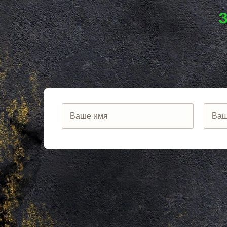
ЛОСИНО-ПЕТРОВСКИЙ
АНАПА
ЛОТОШИНО
ЕКАТЕРИНБ
ЛУКИНО
КРАСНОДАР
ЛУНЕВО
НОВОСИБИ
ЛУХОВИЦЫ
ВОРОНЕЖ
ЛЫТКАРИНО
ИРКУТСК
ЛЬВОВСКИЙ
РОСТОВ
ЛЮБЕРЦЫ
САМАРА
ЛЮБУЧАНЫ
НЕЯ
МАЛАХОВКА
ВОЛГОГРАД
МАЛИНО
НИЖНИЙ Н
МАМЫРИ
КРАСНОЯР
МАРФИНО
ЧЕЛЯБИНС
МЕНДЕЛЕЕВО
УФА
МЕШКОВО
САНКТ-ПЕТ
МЕЩЕРИНО
ПЕРМЬ
МИХНЕВО
КАЗАНЬ
МИШЕРОНСКИЙ
РОСТОВ НА
МОЖАЙСК
САРАТОВ
МОЛОДЕЖНЫЙ
ТЮМЕНЬ
МОЛОКОВО
КАЛИНИНГР
МОНИНО
ТУЛА
МОСКОВСКИЙ
ПЕНЗА
МУХАНОВО
ЯРОСЛАВЛ
МЫТИЩИ
БАРНАУЛ
НАРО-ФОМИНСК
ОМСК
НАХАБИНО
БЕЛГОРОД
НЕКРАСОВКА
ЛИПЕЦК