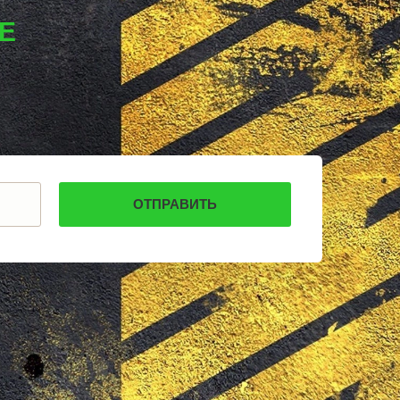
КАРПИНСК
БЕЛЕВ
Е
ДОНСКОЙ
СТАРОДУБ
БУТУРЛИНОВКА
ТАЙШЕТ
ГВАРДЕЙСК
СУХИНИЧИ
ОСИННИКИ
МОРОЗОВСК
АЛАПАЕВСК
ИЗОБИЛЬНЫЙ
МОРШАНСК
БУГУЛЬМА
БУИНСК
ЛИХОСЛАВЛЬ
СУВОРОВ
СНЕЖИНСК
ТЫНДА
БИРЮЧ
НОВЫЙ ОСКОЛ
ВЕЛИКИЙ УСТЮГ
НИКОЛЬСК
ЛЕНИНСК-КУЗНЕЦКИЙ
НАЗАРОВО
ЛОДЕЙНОЕ ПОЛЕ
МАГАДАН
ГНИ
КРАСНОСЛОБОДСК