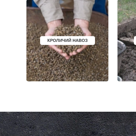
КЛЯЗЬМА
ФОСФОРИТ
КНУТОВО
ФРЯЗИНО
КОЖИНО
ФРЯНОВО
КОКОШКИНО
ХИМКИ
КОЛЮБАКИНО
ХОРЛОВО
КОММУНАРКА
ХОТЬКОВО
КОНСТАНТИНОВО
ЧЕРЕПОВО
КОРЕНЕВО
ЧЕРКИЗОВО
КОРОЛЕВ
ЧЕРНОГОЛО
КРОЛИЧИЙ НАВОЗ
КОСИНО
ЧЕРНОЕ
КОТЕЛЬНИКИ
ЧЕРУСТИ
КРАСКОВО
ЧЕХОВ
КРАСНАЯ ПАХРА
ШАРАПОВО
КРАСНОАРМЕЙСК
ШАТУРА
КРАСНОГОРСК
ШАТУРТОРФ
КРАСНОЗАВОДСК
ШАХОВСКА
КРАСНОЗНАМЕНСК
ШЕРЕМЕТЬ
КРАТОВО
ШИШКИН Л
КРЮКОВО
ЩЕЛКОВО
КУБИНКА
ЩЕРБИНКА
КУПАВНА
ЭЛЕКТРОГО
КУРОВСКОЕ
ЭЛЕКТРОИЗ
ЛЕСНОЙ
ЭЛЕКТРОСТ
ЛЕТОВО
ЭЛЕКТРОУГ
ЛИКИНО-ДУЛЕВО
ЮБИЛЕЙН
ЛОБАНОВО
ЮПИТЕР
ЛОБНЯ
ЯКОВЛЕВС
ЛОПАТИНСКИЙ
ЯХРОМА