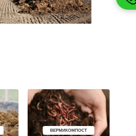
РАССКАЗОВО
МЕГИОН
ТОПКИ
ЗЕЛЕНОГОРСК
ДМИТРОВСК
СКОПИН
МАРКС
ПЕТРОВСК
ЗЕЛЕНОКУМСК
НУРЛАТ
ЗУБЦОВ
САЯНОГОРСК
АША
ОНЕГА
БЕЛОРЕЦК
И
СИБАЙ
СОВЕТСК
КОНДРОВО
ТАШТАГОЛ
УСИНСК
НОВОТРОИЦК
ЗАРЕЧНЫЙ
НЫТВА
АРАМИЛЬ
КОТОВО
ФРОЛОВО
СЕМИЛУКИ
ВЕРМИКОМПОСТ
УСТЬ-КУТ