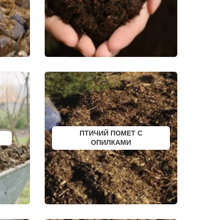
СЛОБОДСКОЙ
ПИКАЛЕВО
К
КОВЫЛКИНО
ПОЛЯРНЫЙ
ЫЙ
КУЛЕБАКИ
СЕРГАЧ
ПОРХОВ
РЫБНОЕ
АТКАРСК
ЕРШОВ
ГУБКИНСКИЙ
ЗАРИНСК
НОВОЗЫБКОВ
КИРИЛЛОВ
ЕССКИЙ
БОГУЧАР
БОРОВСК
МЕДЫНЬ
ПТИЧИЙ ПОМЕТ С
СОРТАВАЛА
КАЛТАН
ОПИЛКАМИ
ЮРГА
ВЯТСКИЕ ПОЛЯНЫ
ОЛЕНЕГОРСК
ЛЫСЬВА
НЕРЮНГРИ
АРСК
УДОМЛЯ
АМУРСК
ЧЕБАРКУЛЬ