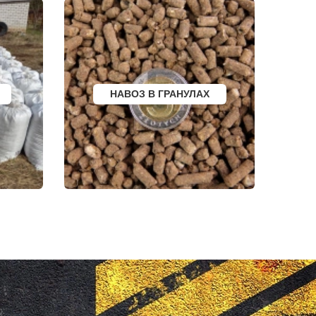
НОЯБРЬСК
ГОРОХОВЕЦ
КАЛАЧ
БАЛТИЙСК
ЛЮДИНОВО
МЕЩОВСК
ЕЛИЗОВО
КИСЕЛЕВСК
БОГОТОЛ
НАВОЗ В ГРАНУЛАХ
РУЗАЕВКА
БУГУРУСЛАН
АРТЕМОВСКИЙ
КРАСНОТУРЬИНСК
СЕВЕРСК
ВЕНЕВ
БЕЛОКУРИХА
 АМУРЕ
КОРЯЖМА
ЮРЬЕВ-ПОЛЬСКИЙ
ФУРМАНОВ
НИЖНЕУДИНСК
РСК
ШЕЛЕХОВ
УРЖУМ
ЛЕБЕДЯНЬ
ЛЫСКОВО
КАЛАЧИНСК
СОРОЧИНСК
ГОРНОЗАВОДСК
ВЕРХНИЙ ТАГИЛ