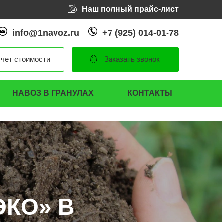
Наш полный прайс-лист
info@1navoz.ru
+7 (925) 014-01-78
чет стоимости
Заказать звонок
НАВОЗ В ГРАНУЛАХ
КОНТАКТЫ
ЭКО» В
ЭКО» В
ЭКО» В