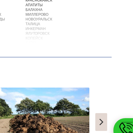
КРАСНОКАМСК
АПАТИТЫ
БАЛАХНА
К
МИЛЛЕРОВО
ОДЫ
НОВОУРАЛЬСК
ТАЛИЦА
ИНКЕРМАН
ЯЛУТОРОВСК
КОПЕЙСК
САТКА
АХТУБИНСК
ИШИМБАЙ
БИРОБИДЖАН
ШАРЫПОВО
ВАЛДАЙ
КУЙБЫШЕВ
СОЛИКАМСК
РОСЛАВЛЬ
ЗАВОДОУКОВСК
ЮЖНОУРАЛЬСК
ДЮРТЮЛИ
УЧАЛЫ
ВАЛУЙКИ
УРЮПИНСК
ЧАПЛЫГИН
МОНЧЕГОРСК
БЕЛИНСКИЙ
ПОХВИСТНЕВО