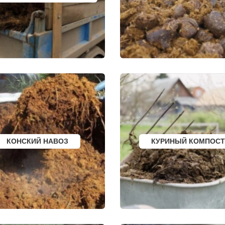
ДЕРБЕНТ
КУЗНЕЦК
ГОРСК
АНГАРСК
БАЛАШОВ
СТЕРЛИТАМАК
ВЫШНИЙ ВОЛОЧЕ
ГРЯЗИ
БЕЛОЯРСКИЙ
ДНО
ГУСЬ ХРУСТАЛЬН
ПАВНА
ТЕМРЮК
ИЗБЕРБАШ
ЛУГА
НАЗРАНЬ
РОДОК
БАТАЙСК
АБИНСК
Я
МАЙКОП
ПЕРЕВОЗ
РЫБИНСК
ИСКИТИМ
СЛАВЯНСК НА КУБАНИ
СЫСЕРТЬ
ТУЙМАЗЫ
КЫЗЫЛ
МУРОМ
МИХАЙЛОВКА
ЩИК
СЫЗРАНЬ
АКСАЙ
ПУШКИН
ПЕРЕСЛАВЛЬ ЗАЛ
ВСЕВОЛОЖСК
ЖУКОВ
АРЗАМАС
КУРЧАТОВ
АРМАВИР
УГЛИЧ
КОНСКИЙ НАВОЗ
КУРИНЫЙ КОМПОСТ
СЛАНЦЫ
ШЕБЕКИНО
ИЙ БОР
ПЛАСТ
БЕЛОВО
САФОНОВО
СОКОЛ
БИЙСК
ОЗЕРСК
ВОЛГОДОНСК
ОКТЯБРЬСК
ТИХОРЕЦК
КИМРЫ
КИНГИСЕПП
КОТЛАС
Е
ТИМАШЕВСК
УСТЬ ИЛИМСК
КА
ГАТЧИНА
ШАДРИНСК
Е
ПЕТЕРГОФ
ДАНКОВ