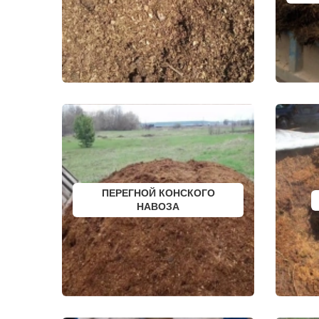
ДОЛГОПРУДНЫЙ
СНЕГИРИ
ДОМОДЕДОВО
СОЛНЕЧНО
ДОРОХОВО
СОЛНЦЕВО
ДРЕЗНА
СОФРИНО
ДРУЖБА
СОФЬИНО
ДУБКИ
СТАРАЯ КУ
ДУБНА
СТАРБЕЕВО
ДУБОВАЯ РОЩА
СТАРЫЙ ГО
ЕГОРЬЕВСК
СТОЛБОВА
ЖЕЛЕЗНОДОРОЖНЫЙ
СТУПИНО
ЖИЛЕВО
СХОДНЯ
ЖУКОВСКИЙ
СЫЧЕВО
ЗАГОРЯНСКИЙ
ТАЛДОМ
ЗАПРУДНЯ
ТЕКСТИЛЬ
ЗАРАЙСК
ТЕМПЫ
ЗАРЕЧЬЕ
ТИШКОВО
ЗВЕНИГОРОД
ТОМИЛИНО
ПЕРЕГНОЙ КОНСКОГО
ЗЕЛЕНОГРАД
ТРОИЦК
ЗЕЛЕНОГРАДСКИЙ
НАВОЗА
ТРОИЦКОЕ
ЗНАМЯ ОКТЯБРЯ
ТУГОЛЕССК
ИВАНТЕЕВКА
ТУПИКОВО
ИКША
ТУЧКОВО
ИСТРА
УВАРОВКА
КАЛИНИНЕЦ
УДЕЛЬНАЯ
КАШИРА
УЗУНОВО
КИЕВСКИЙ
УСПЕНСКО
КЛИМОВСК
ФИРСАНОВ
КЛИН
ФОМИНСКО