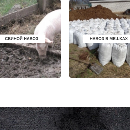
НЫЙ
ГУЛЬКЕВИЧИ
МИЧУРИНСК
ВЫКСА
ВЯЗНИКИ
БЕРЕЗОВСКИЙ
ГОРОДЕЦ
ВЫБОРГ
САСОВО
ТУАПСЕ
СУХОЙ ЛОГ
ЗИМА
ГУРЬЕВСК
БРАТСК
МИХАЙЛОВ
СЕВЕРОДВИНСК
НЯГАНЬ
ВКА
БАЛАКОВО
МЕЛЕУЗ
СВИНОЙ НАВОЗ
НАВОЗ В МЕШКАХ
НАХОДКА
КОЛЬЧУГИНО
КОЛПИНО
КАМЫШИН
ЕЙСК
ТИХВИН
ВОЛЖСК
НОВОШАХТИНСК
НОВЫЙ УРЕНГОЙ
ВОЛЬСК
ЛЮБИМ
КОНАКОВО
Я
ОСТРОВ
САРАПУЛ
ЕВСКИЙ
АЗОВ
КОМСОМОЛЬСК НА
ЕС
ЛАБИНСК
КИЗИЛЮРТ
КСТОВО
МИХАЙЛОВСК
ЧАЙКОВСКИЙ
ПЕТУШКИ
РСК
НОВОЧЕРКАССК
ПРИМОРСКО АХТА
ОЛЯТОР
МИАСС
ЛЕСОСИБИРСК
АЛЬ
НАЛЬЧИК
БУДЕННОВСК
ЛИ
УССУРИЙСК
КАЛЯЗИН
ЫЙ
КАМЕНСК ШАХТИНСКИЙ
ГЛАЗОВ
КРАСНОЕ СЕЛО
РУБЦОВСК
КОЕ
ОРСК
ГУБКИН
БЕРЕЗНИКИ
КЛИНЦЫ