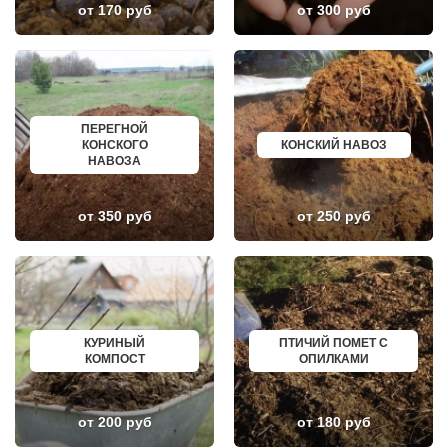
от 170 руб
от 300 руб
ЛУКИНО
КУРГАНИНСК
ЛУНЕВО
ЩЕКИНО
ЛУХОВИЦЫ
ДИМИТРОВГРАД
ЛЫТКАРИНО
СИМ
ЛЬВОВСКИЙ
МАЛОЯРОСЛАВЕЦ
ЛЮБЕРЦЫ
МАРИИНСК
ЛЮБУЧАНЫ
МИНУСИНСК
МАЛАХОВКА
ВЕРХНЯЯ ПЫШМА
ПЕРЕГНОЙ
МАЛИНО
РОССОШЬ
КОНСКОГО
КОНСКИЙ НАВОЗ
МАМЫРИ
УСТЬ ЛАБИНСК
НАВОЗА
МАРФИНО
КОМСОМОЛЬСК
МЕНДЕЛЕЕВО
РЖЕВ
МЕШКОВО
АЛЕКСЕЕВКА
от 350 руб
от 250 руб
МЕЩЕРИНО
ВЯЗЬМА
МИХНЕВО
ИШИМ
МИШЕРОНСКИЙ
ПОКРОВ
МОЖАЙСК
ЗЕЛЕНОДОЛЬСК
МОЛОДЕЖНЫЙ
ЛИВНЫ
МОЛОКОВО
БОБРОВ
МОНИНО
ЛИСКИ
МОСКОВСКИЙ
КУЗНЕЦК
КУРИНЫЙ
ПТИЧИЙ ПОМЕТ С
МУХАНОВО
БАЛАШОВ
КОМПОСТ
ОПИЛКАМИ
МЫТИЩИ
ВЫШНИЙ ВОЛОЧЕК
НАРО-ФОМИНСК
БЕЛОЯРСКИЙ
НАХАБИНО
ГУСЬ ХРУСТАЛЬНЫЙ
НЕКРАСОВКА
ИЗБЕРБАШ
от 200 руб
от 180 руб
НЕКРАСОВСКИЙ
НАЗРАНЬ
НЕМЧИНОВКА
АБИНСК