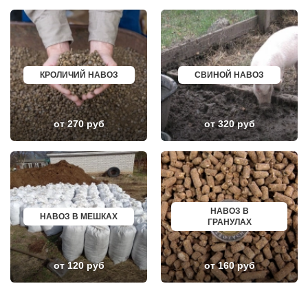
НИЖНЕЕ ВАЛУЕВО
ПЕРЕВОЗ
НОВИНКИ
ИСКИТИМ
НОВОБРАТЦЕВСКИЙ
СЫСЕРТЬ
НОВОИВАНОВСКОЕ
КЫЗЫЛ
НОВОПЕТРОВСКОЕ
МИХАЙЛОВКА
НОВОПОДРЕЗКОВО
АКСАЙ
КРОЛИЧИЙ НАВОЗ
СВИНОЙ НАВОЗ
НОВОСИНЬКОВО
ПЕРЕСЛАВЛЬ ЗАЛЕССКИЙ
НОГИНСК
ЖУКОВ
ОБОЛЕНСК
КУРЧАТОВ
ОБУХОВО
УГЛИЧ
ОДИНЦОВО
ШЕБЕКИНО
от 270 руб
от 320 руб
ОЖЕРЕЛЬЕ
БЕЛОВО
ОКТЯБРЬСКИЙ
СОКОЛ
ОПАЛИХА
ОЗЕРСК
ОРЕХОВО-ЗУЕВО
ОКТЯБРЬСК
ОСТРОВЦЫ
КИМРЫ
ПАВЛОВСКАЯ СЛОБОДА
КОТЛАС
ПАВЛОВСКИЙ ПОСАД
УСТЬ ИЛИМСК
ПЕНИНО
ШАДРИНСК
НАВОЗ В
НАВОЗ В МЕШКАХ
ПЕРВОМАЙСКОЕ
ДАНКОВ
ГРАНУЛАХ
ПЕРЕСВЕТ
МИЧУРИНСК
ПЕСКИ
ВЯЗНИКИ
ПИРОГОВСКИЙ
ГОРОДЕЦ
ПОВАРОВО
САСОВО
от 120 руб
от 160 руб
ПОДОЛЬСК
СУХОЙ ЛОГ
ПОЛУШКИНО
ГУРЬЕВСК
ПОСЕЛОК ВОСКРЕСЕНСКОЕ
МИХАЙЛОВ
ПОСЕЛОК БИОКОМБИНАТА
НЯГАНЬ