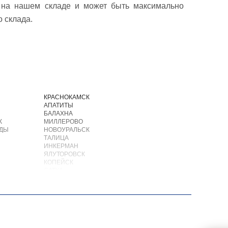
и на нашем складе и может быть максимально
 склада.
И
КРАСНОКАМСК
АПАТИТЫ
БАЛАХНА
К
МИЛЛЕРОВО
ОДЫ
НОВОУРАЛЬСК
ТАЛИЦА
ИНКЕРМАН
ЯЛУТОРОВСК
КОПЕЙСК
САТКА
АХТУБИНСК
ИШИМБАЙ
БИРОБИДЖАН
ШАРЫПОВО
ВАЛДАЙ
КУЙБЫШЕВ
СОЛИКАМСК