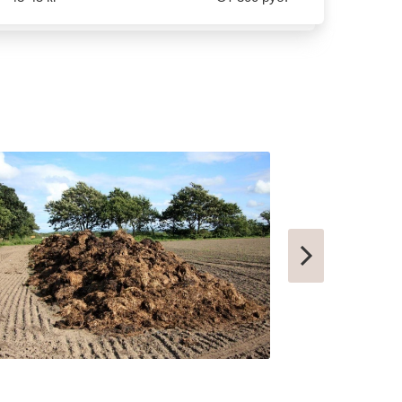
КОНДРОВО
ТАШТАГОЛ
УСИНСК
НОВОТРОИЦК
ЗАРЕЧНЫЙ
НЫТВА
АРАМИЛЬ
КОТОВО
ФРОЛОВО
СЕМИЛУКИ
УСТЬ-КУТ
СЛОБОДСКОЙ
ПИКАЛЕВО
К
КОВЫЛКИНО
ПОЛЯРНЫЙ
ЫЙ
КУЛЕБАКИ
СЕРГАЧ
ПОРХОВ
РЫБНОЕ
АТКАРСК
ЕРШОВ
ГУБКИНСКИЙ
ЗАРИНСК
НОВОЗЫБКОВ
КИРИЛЛОВ
ЕССКИЙ
БОГУЧАР
БОРОВСК
МЕДЫНЬ