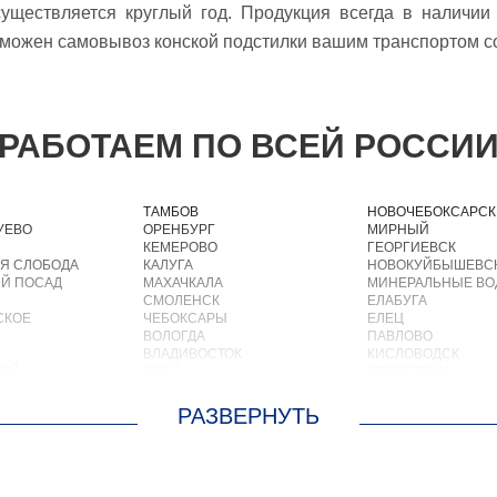
уществляется круглый год. Продукция всегда в наличи
зможен самовывоз конской подстилки вашим транспортом со
РАБОТАЕМ ПО ВСЕЙ РОССИ
ТАМБОВ
НОВОЧЕБОКСАРСК
УЕВО
ОРЕНБУРГ
МИРНЫЙ
КЕМЕРОВО
ГЕОРГИЕВСК
Я СЛОБОДА
КАЛУГА
НОВОКУЙБЫШЕВС
Й ПОСАД
МАХАЧКАЛА
МИНЕРАЛЬНЫЕ В
СМОЛЕНСК
ЕЛАБУГА
СКОЕ
ЧЕБОКСАРЫ
ЕЛЕЦ
ВОЛОГДА
ПАВЛОВО
ВЛАДИВОСТОК
КИСЛОВОДСК
КИЙ
ОРЁЛ
КРОПОТКИН
АСТРАХАНЬ
УСОЛЬЕ
ОРЛОВ
НИЖНЕВАРТОВСК
О
КОСТРОМА
КОРЕНОВСК
ОСКРЕСЕНСКОЕ
ПСКОВ
ПИОНЕРСКИЙ
ИОКОМБИНАТА
ВЕЛИКИЙ НОВГОРОД
КИРИШИ
ОЛЬШЕВИК
НАБЕРЕЖНЫЕ ЧЕЛНЫ
САРОВ
ОЛОДАРСКОГО
МУРМАНСК
ЧАПАЕВСК