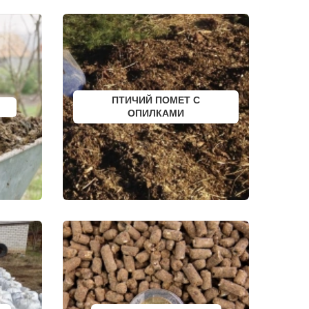
ЮРЬЕВ-ПОЛЬСКИЙ
ФУРМАНОВ
НИЖНЕУДИНСК
РСК
ШЕЛЕХОВ
УРЖУМ
ЛЕБЕДЯНЬ
ЛЫСКОВО
КАЛАЧИНСК
СОРОЧИНСК
ПТИЧИЙ ПОМЕТ С
ГОРНОЗАВОДСК
ОПИЛКАМИ
ВЕРХНИЙ ТАГИЛ
КАРПИНСК
БЕЛЕВ
ДОНСКОЙ
СТАРОДУБ
БУТУРЛИНОВКА
ТАЙШЕТ
ГВАРДЕЙСК
СУХИНИЧИ
ОСИННИКИ
МОРОЗОВСК
АЛАПАЕВСК
ИЗОБИЛЬНЫЙ
МОРШАНСК
БУГУЛЬМА
БУИНСК
ЛИХОСЛАВЛЬ
СУВОРОВ