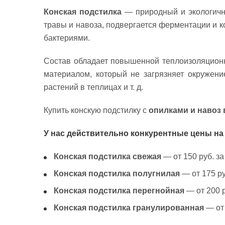
Конская подстилка
— природный и экологичны
травы и навоза, подвергается ферментации и 
бактериями.
Состав обладает повышенной теплоизоляционн
материалом, который не загрязняет окружени
растений в теплицах и т. д.
Купить конскую подстилку с
опилками и навоз 
У нас действительно конкурентные цены на
Конская подстилка свежая
— от 150 руб. за
Конская подстилка полугнилая
— от 175 ру
Конская подстилка перегнойная
— от 200 р
Конская подстилка гранулированная
— от 