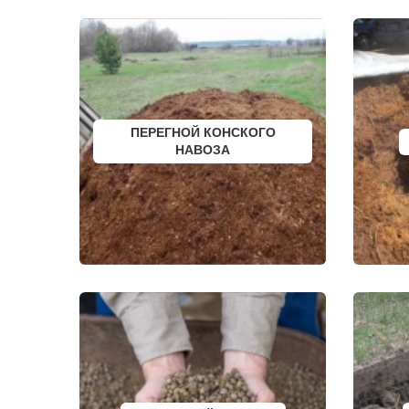
КРАТОВО
ШИШКИН Л
КРЮКОВО
ЩЕЛКОВО
КУБИНКА
ЩЕРБИНКА
КУПАВНА
ЭЛЕКТРОГО
КУРОВСКОЕ
ЭЛЕКТРОИЗ
ЛЕСНОЙ
ЭЛЕКТРОСТ
ЛЕТОВО
ЭЛЕКТРОУГ
ЛИКИНО-ДУЛЕВО
ЮБИЛЕЙН
ЛОБАНОВО
ЮПИТЕР
ПЕРЕГНОЙ КОНСКОГО
ЛОБНЯ
ЯКОВЛЕВС
НАВОЗА
ЛОПАТИНСКИЙ
ЯХРОМА
ЛОСИНО-ПЕТРОВСКИЙ
АНАПА
ЛОТОШИНО
ЕКАТЕРИНБ
ЛУКИНО
КРАСНОДАР
ЛУНЕВО
НОВОСИБИ
ЛУХОВИЦЫ
ВОРОНЕЖ
ЛЫТКАРИНО
ИРКУТСК
ЛЬВОВСКИЙ
РОСТОВ
ЛЮБЕРЦЫ
САМАРА
ЛЮБУЧАНЫ
НЕЯ
МАЛАХОВКА
ВОЛГОГРАД
МАЛИНО
НИЖНИЙ Н
МАМЫРИ
КРАСНОЯР
МАРФИНО
ЧЕЛЯБИНС
МЕНДЕЛЕЕВО
УФА
МЕШКОВО
САНКТ-ПЕТ
МЕЩЕРИНО
ПЕРМЬ
МИХНЕВО
КАЗАНЬ