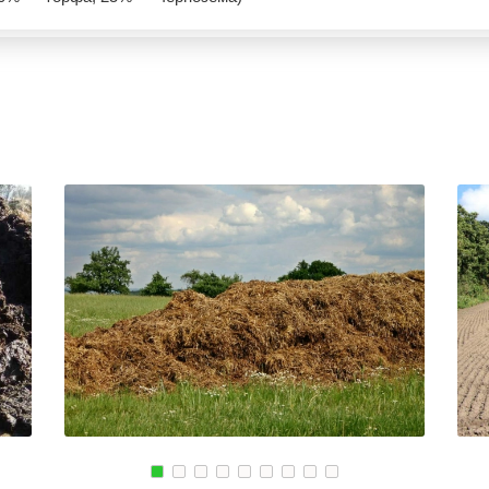
ЭНГЕЛЬС
УСТЬ ЛАБИНСК
МАГНИТОГОРСК
КОМСОМОЛЬСК
КИЙ
БЛАГОВЕЩЕНСК
РЖЕВ
СКИЙ
ОБНИНСК
АЛЕКСЕЕВКА
КОЛА
ВЯЗЬМА
КИРОВСК
ИШИМ
СВОБОДНЫЙ
ПОКРОВ
ОСАД
БОР
ЗЕЛЕНОДОЛЬСК
ЫЕ ПРУДЫ
ПАВЛОВСК
ЛИВНЫ
ВЛАДИКАВКАЗ
БОБРОВ
КОВСКИЙ
ЮЖНО САХАЛИНСК
ЛИСКИ
ДЕРБЕНТ
КУЗНЕЦК
ГОРСК
АНГАРСК
БАЛАШОВ
СТЕРЛИТАМАК
ВЫШНИЙ ВОЛОЧЕ
ГРЯЗИ
БЕЛОЯРСКИЙ
ДНО
ГУСЬ ХРУСТАЛЬН
ПАВНА
ТЕМРЮК
ИЗБЕРБАШ
ЛУГА
НАЗРАНЬ
РОДОК
БАТАЙСК
АБИНСК
Я
МАЙКОП
ПЕРЕВОЗ
РЫБИНСК
ИСКИТИМ
СЛАВЯНСК НА КУБАНИ
СЫСЕРТЬ
ТУЙМАЗЫ
КЫЗЫЛ
МУРОМ
МИХАЙЛОВКА
ЩИК
СЫЗРАНЬ
АКСАЙ
ПУШКИН
ПЕРЕСЛАВЛЬ ЗАЛ
ВСЕВОЛОЖСК
ЖУКОВ
АРЗАМАС
КУРЧАТОВ