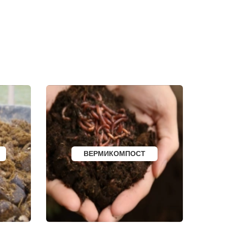
СОРТАВАЛА
КАЛТАН
ЮРГА
ВЯТСКИЕ ПОЛЯНЫ
ОЛЕНЕГОРСК
ЛЫСЬВА
И
НЕРЮНГРИ
АРСК
УДОМЛЯ
АМУРСК
ЧЕБАРКУЛЬ
НОЯБРЬСК
ГОРОХОВЕЦ
КАЛАЧ
БАЛТИЙСК
ЛЮДИНОВО
МЕЩОВСК
ЕЛИЗОВО
ВЕРМИКОМПОСТ
КИСЕЛЕВСК
БОГОТОЛ
РУЗАЕВКА
БУГУРУСЛАН
АРТЕМОВСКИЙ
КРАСНОТУРЬИНСК
СЕВЕРСК
ВЕНЕВ
БЕЛОКУРИХА
 АМУРЕ
КОРЯЖМА