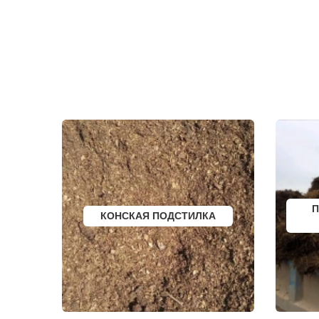
ЗЕЛЕНОГРАД
ТРОИЦК
ЗЕЛЕНОГРАДСКИЙ
ТРОИЦКОЕ
ЗНАМЯ ОКТЯБРЯ
ТУГОЛЕССК
ИВАНТЕЕВКА
ТУПИКОВО
ИКША
ТУЧКОВО
ИСТРА
УВАРОВКА
КАЛИНИНЕЦ
УДЕЛЬНАЯ
КАШИРА
УЗУНОВО
КИЕВСКИЙ
УСПЕНСКО
КЛИМОВСК
ФИРСАНОВ
КЛИН
ФОМИНСКО
КЛЯЗЬМА
ФОСФОРИТ
КНУТОВО
ФРЯЗИНО
КОЖИНО
ФРЯНОВО
КОКОШКИНО
ХИМКИ
КОЛЮБАКИНО
ХОРЛОВО
КОММУНАРКА
ХОТЬКОВО
КОНСТАНТИНОВО
ЧЕРЕПОВО
П
КОНСКАЯ ПОДСТИЛКА
КОРЕНЕВО
ЧЕРКИЗОВО
КОРОЛЕВ
ЧЕРНОГОЛО
КОСИНО
ЧЕРНОЕ
КОТЕЛЬНИКИ
ЧЕРУСТИ
КРАСКОВО
ЧЕХОВ
КРАСНАЯ ПАХРА
ШАРАПОВО
КРАСНОАРМЕЙСК
ШАТУРА
КРАСНОГОРСК
ШАТУРТОРФ
КРАСНОЗАВОДСК
ШАХОВСКА
КРАСНОЗНАМЕНСК
ШЕРЕМЕТЬ