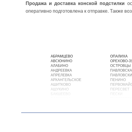
Продажа и доставка конской подстилки
ос
оперативно подготовлена к отправке. Также во
АБРАМЦЕВО
ОПАЛИХА
АВСЮНИНО
ОРЕХОВО-З
АЛАБИНО
ОСТРОВЦЫ
АНДРЕЕВКА
ПАВЛОВСКА
АПРЕЛЕВКА
ПАВЛОВСКИ
АРХАНГЕЛЬСКОЕ
ПЕНИНО
АШИТКОВО
ПЕРВОМАЙ
АШУКИНО
ПЕРЕСВЕТ
БАКШЕЕВО
ПЕСКИ
БАЛАШИХА
ПИРОГОВС
БАРВИХА
ПОВАРОВО
БАРЫБИНО
ПОДОЛЬСК
БЕЛООЗЕРСКИЙ
ПОЛУШКИН
БЕЛООМУТ
ПОСЕЛОК В
БЕЛЫЕ СТОЛБЫ
ПОСЕЛОК Б
БОГОРОДСКОЕ
ПОСЕЛОК Б
БОЛЬШИЕ ВЯЗЕМЫ
ПОСЕЛОК В