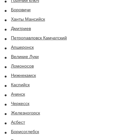
Горячий ключ
Боровичи
Ханты Мансийск
Дмитриев
Петропавловск Камчатский
Апшеронск
Великие Луки
Ломоносов
Нижнекамск
Каспийск
Ачинск
Черкесск
Железногорск
Асбест
Борисоглебск