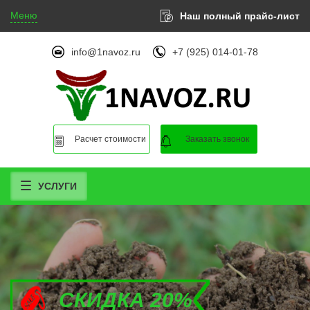
Меню
Наш полный прайс-лист
info@1navoz.ru
+7 (925) 014-01-78
Расчет стоимости
Заказать звонок
УСЛУГИ
СКИДКА 20%
СКИДКА 20%
СКИДКА 20%