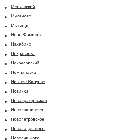
Московский
Муханово
Мытищи
Наро-Фоминск
Нахабино
Некрасовка
Некрасовский
Немчиновка
Нижнее Валуево
Новинки
Новобратцевский
Новоивановское
Новопетровское
Новоподрезково
Новосиньково