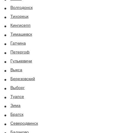
Волгодонск
Тихорецк
Кингисепп
Тимашевск
Гатчина
Петергоф
Гулькевичи
Выкса
Березовский
Выборг
Туапсе
Зима
Братск
Северодвинск
Балаково