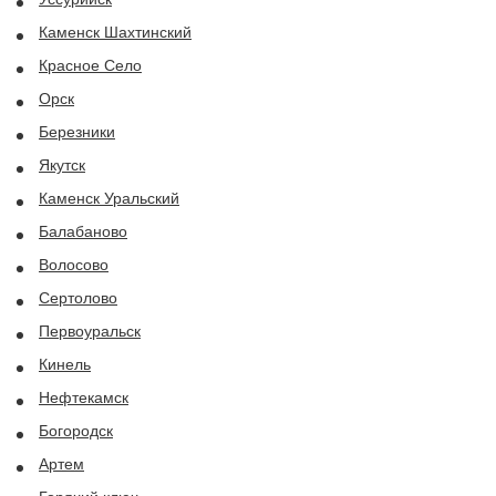
Каменск Шахтинский
Красное Село
Орск
Березники
Якутск
Каменск Уральский
Балабаново
Волосово
Сертолово
Первоуральск
Кинель
Нефтекамск
Богородск
Артем