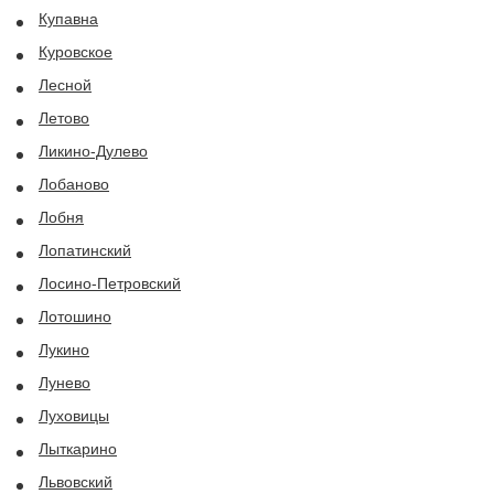
Купавна
Куровское
Лесной
Летово
Ликино-Дулево
Лобаново
Лобня
Лопатинский
Лосино-Петровский
Лотошино
Лукино
Лунево
Луховицы
Лыткарино
Львовский