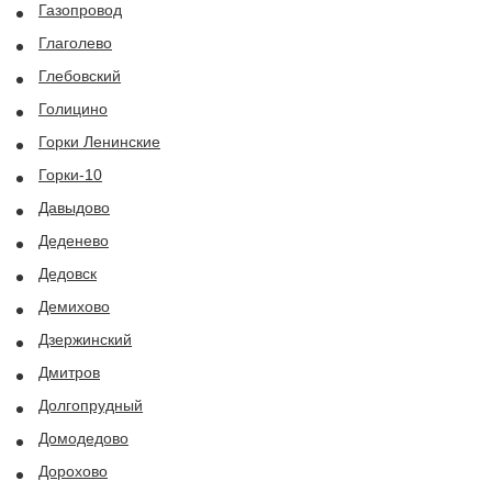
Газопровод
Глаголево
Глебовский
Голицино
Горки Ленинские
Горки-10
Давыдово
Деденево
Дедовск
Демихово
Дзержинский
Дмитров
Долгопрудный
Домодедово
Дорохово