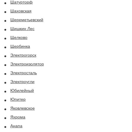
Шатурторф
Шаховская
Шереметьевский
Шишкин Лес
Щелково
Щербинка
Электрогорск
Электроизолятор
Электросталь
Электроугли
Юбилейный
Юпитер
Яковлевское
Яхрома
Анапа