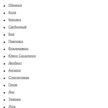
Обнинск
Кола
Кировск
Свободный
Бор
Павловск
Владикавказ
Южно Сахалинск
Дербент
Ангарск
Стерлитамак
Грязи
Дно
Темрюк
Луга