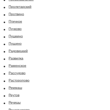
Пролетарский
Протвино
Птичное
Пучково
Пушкино
Пущино
Радовицкий
Развилка
Раменское
Рассудово
Расторопово
Реммаш
Реутов
Речицы
Решетниково