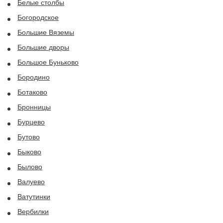
Белые столбы
Богородское
Большие Вяземы
Большие дворы
Большое Буньково
Бородино
Ботаково
Бронницы
Бурцево
Бутово
Быково
Былово
Валуево
Ватутинки
Вербилки