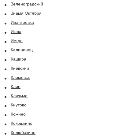
Зеленоградский
Знамя Октября
Ивантеевка
Икша
Истра
Калининец
Кашира
Киевский
Климовск
Клин
Клязьма
Кнутово
Кожино
Кокошкино
Колюбакино