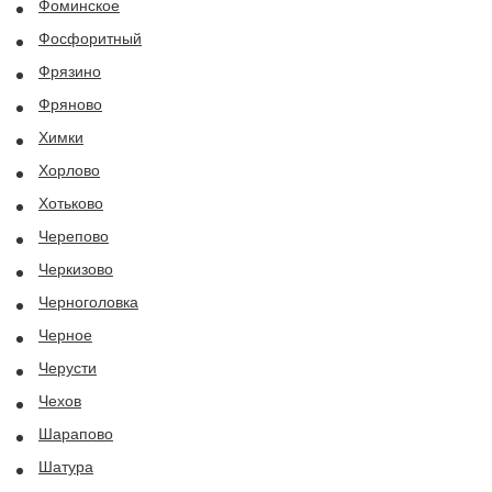
Фоминское
Фосфоритный
Фрязино
Фряново
Химки
Хорлово
Хотьково
Черепово
Черкизово
Черноголовка
Черное
Черусти
Чехов
Шарапово
Шатура