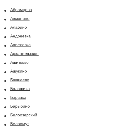
Абрамцево
Авсюнино
Алабино
Андреевка
Апрелевка
Архангельское
Ашитково
Ашукино
Бакшеево
Балашиха
Барвиха
Барыбино
Белоозерский
Белоомут