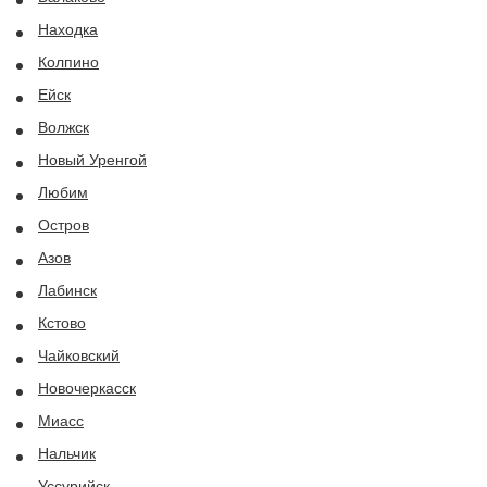
Находка
Колпино
Ейск
Волжск
Новый Уренгой
Любим
Остров
Азов
Лабинск
Кстово
Чайковский
Новочеркасск
Миасс
Нальчик
Уссурийск