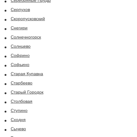
Серебряные Пруды
Серпухов
Скоропусковский
Снегири
Солнечногорск
Солнцево
Софрино
Софьино
Старая Купавна
Старбеево
Старый Городок
Столбовая
Ступино
Сходня
Сычево