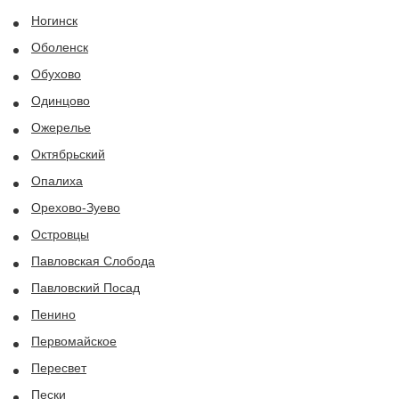
Ногинск
Оболенск
Обухово
Одинцово
Ожерелье
Октябрьский
Опалиха
Орехово-Зуево
Островцы
Павловская Слобода
Павловский Посад
Пенино
Первомайское
Пересвет
Пески