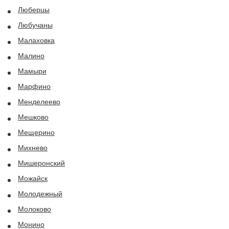
Люберцы
Любучаны
Малаховка
Малино
Мамыри
Марфино
Менделеево
Мешково
Мещерино
Михнево
Мишеронский
Можайск
Молодежный
Молоково
Монино