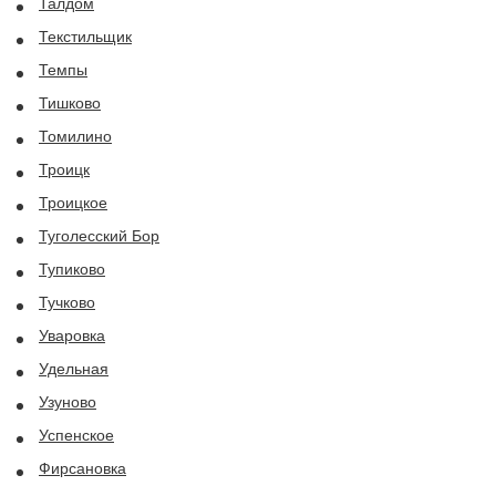
Талдом
Текстильщик
Темпы
Тишково
Томилино
Троицк
Троицкое
Туголесский Бор
Тупиково
Тучково
Уваровка
Удельная
Узуново
Успенское
Фирсановка