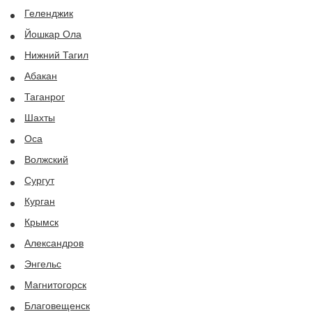
Геленджик
Йошкар Ола
Нижний Тагил
Абакан
Таганрог
Шахты
Оса
Волжский
Сургут
Курган
Крымск
Александров
Энгельс
Магнитогорск
Благовещенск