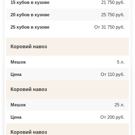
15 кубов в кузове
21 750 руб.
ВЕРЕЯ
НАЛЬЧИК
ВЕРХНЕЕ МЯЧКОВО
УССУРИЙСК
ВЕРХОВЬЕ
КАМЕНСК ШАХТИНСКИЙ
20 кубов в кузове
25 750 руб.
ВИДНОЕ
КРАСНОЕ СЕЛО
ВИШНЯКОВСКИЕ ДАЧИ
ОРСК
25 кубов в кузове
От 31 750 руб.
ВЛАСЬЕВО
БЕРЕЗНИКИ
ВНУКОВО
ЯКУТСК
ВОЛОКОЛАМСК
КАМЕНСК УРАЛЬСКИЙ
ВОРОНОВО
БАЛАБАНОВО
Коровий навоз
ВОСКРЕСЕНСК
ВОЛОСОВО
ВОСТОЧНЫЙ
СЕРТОЛОВО
ВОСТРЯКОВО
ПЕРВОУРАЛЬСК
ВОСХОД
КИНЕЛЬ
Мешок
5 л.
ВЫСОКОВСК
НЕФТЕКАМСК
ГАЗОПРОВОД
БОГОРОДСК
Цена
От 110 руб.
ГЛАГОЛЕВО
АРТЕМ
ГЛЕБОВСКИЙ
ГОРЯЧИЙ КЛЮЧ
ГОЛИЦИНО
БОРОВИЧИ
Коровий навоз
ГОРКИ ЛЕНИНСКИЕ
ХАНТЫ МАНСИЙСК
ГОРКИ-10
ДМИТРИЕВ
ДАВЫДОВО
ПЕТРОПАВЛОВСК КАМЧАТСКИЙ
ДЕДЕНЕВО
Мешок
АПШЕРОНСК
25 л.
ДЕДОВСК
ВЕЛИКИЕ ЛУКИ
ДЕМИХОВО
ЛОМОНОСОВ
Цена
От 200 руб.
ДЗЕРЖИНСКИЙ
НИЖНЕКАМСК
ДМИТРОВ
КАСПИЙСК
ДОЛГОПРУДНЫЙ
АЧИНСК
Коровий навоз
ДОМОДЕДОВО
ЧЕРКЕССК