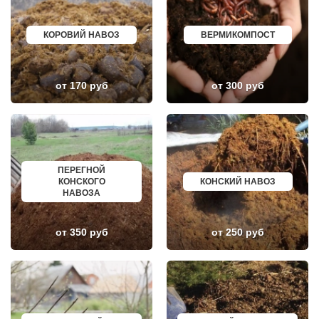
ЛУКИНО
КУРГАНИНСК
ЛУНЕВО
ЩЕКИНО
ЛУХОВИЦЫ
ДИМИТРОВГРАД
КОРОВИЙ НАВОЗ
ВЕРМИКОМПОСТ
ЛЫТКАРИНО
СИМ
ЛЬВОВСКИЙ
МАЛОЯРОСЛАВЕЦ
ЛЮБЕРЦЫ
МАРИИНСК
ЛЮБУЧАНЫ
МИНУСИНСК
от 170 руб
от 300 руб
МАЛАХОВКА
ВЕРХНЯЯ ПЫШМА
МАЛИНО
РОССОШЬ
МАМЫРИ
УСТЬ ЛАБИНСК
МАРФИНО
КОМСОМОЛЬСК
МЕНДЕЛЕЕВО
РЖЕВ
МЕШКОВО
АЛЕКСЕЕВКА
МЕЩЕРИНО
ВЯЗЬМА
МИХНЕВО
ИШИМ
ПЕРЕГНОЙ
МИШЕРОНСКИЙ
ПОКРОВ
КОНСКОГО
КОНСКИЙ НАВОЗ
МОЖАЙСК
ЗЕЛЕНОДОЛЬСК
НАВОЗА
МОЛОДЕЖНЫЙ
ЛИВНЫ
МОЛОКОВО
БОБРОВ
МОНИНО
ЛИСКИ
от 350 руб
от 250 руб
МОСКОВСКИЙ
КУЗНЕЦК
МУХАНОВО
БАЛАШОВ
МЫТИЩИ
ВЫШНИЙ ВОЛОЧЕК
НАРО-ФОМИНСК
БЕЛОЯРСКИЙ
НАХАБИНО
ГУСЬ ХРУСТАЛЬНЫЙ
НЕКРАСОВКА
ИЗБЕРБАШ
НЕКРАСОВСКИЙ
НАЗРАНЬ
НЕМЧИНОВКА
АБИНСК