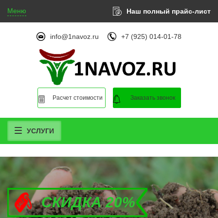
Меню
Наш полный прайс-лист
info@1navoz.ru
+7 (925) 014-01-78
Расчет стоимости
Заказать звонок
УСЛУГИ
СКИДКА 20%
СКИДКА 20%
СКИДКА 20%