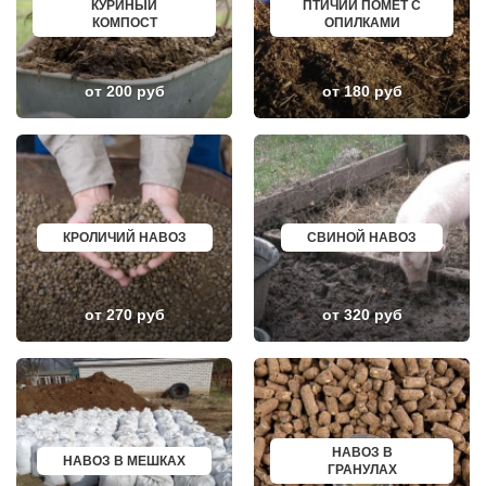
КУРИНЫЙ
ПТИЧИЙ ПОМЕТ С
НИЖНЕЕ ВАЛУЕВО
ПЕРЕВОЗ
КОМПОСТ
ОПИЛКАМИ
НОВИНКИ
ИСКИТИМ
НОВОБРАТЦЕВСКИЙ
СЫСЕРТЬ
НОВОИВАНОВСКОЕ
КЫЗЫЛ
НОВОПЕТРОВСКОЕ
МИХАЙЛОВКА
от 200 руб
от 180 руб
НОВОПОДРЕЗКОВО
АКСАЙ
НОВОСИНЬКОВО
ПЕРЕСЛАВЛЬ ЗАЛЕССКИЙ
НОГИНСК
ЖУКОВ
ОБОЛЕНСК
КУРЧАТОВ
ОБУХОВО
УГЛИЧ
ОДИНЦОВО
ШЕБЕКИНО
ОЖЕРЕЛЬЕ
БЕЛОВО
ОКТЯБРЬСКИЙ
СОКОЛ
ОПАЛИХА
ОЗЕРСК
КРОЛИЧИЙ НАВОЗ
СВИНОЙ НАВОЗ
ОРЕХОВО-ЗУЕВО
ОКТЯБРЬСК
ОСТРОВЦЫ
КИМРЫ
ПАВЛОВСКАЯ СЛОБОДА
КОТЛАС
ПАВЛОВСКИЙ ПОСАД
УСТЬ ИЛИМСК
от 270 руб
от 320 руб
ПЕНИНО
ШАДРИНСК
ПЕРВОМАЙСКОЕ
ДАНКОВ
ПЕРЕСВЕТ
МИЧУРИНСК
ПЕСКИ
ВЯЗНИКИ
ПИРОГОВСКИЙ
ГОРОДЕЦ
ПОВАРОВО
САСОВО
ПОДОЛЬСК
СУХОЙ ЛОГ
ПОЛУШКИНО
ГУРЬЕВСК
НАВОЗ В
НАВОЗ В МЕШКАХ
ПОСЕЛОК ВОСКРЕСЕНСКОЕ
МИХАЙЛОВ
ГРАНУЛАХ
ПОСЕЛОК БИОКОМБИНАТА
НЯГАНЬ