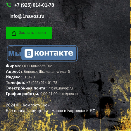
ТИШКОВО
ВЕРЕЩАГИНО
+7 (925) 014-01-78
ТОМИЛИНО
ГУБАХА
ТРОИЦК
УЗЛОВАЯ
info@1navoz.ru
ТРОИЦКОЕ
САЛЕХАРД
ТУГОЛЕССКИЙ БОР
ПРОКОПЬЕВСК
ТУПИКОВО
СЕМЕНОВ
ТУЧКОВО
СТАРАЯ РУССА
Заказать звонок
УВАРОВКА
КРАСНОКАМСК
УДЕЛЬНАЯ
АПАТИТЫ
УЗУНОВО
БАЛАХНА
УСПЕНСКОЕ
МИЛЛЕРОВО
ФИРСАНОВКА
НОВОУРАЛЬСК
ФОМИНСКОЕ
ТАЛИЦА
ФОСФОРИТНЫЙ
ИНКЕРМАН
Фирма:
ООО Компост-Эко
ФРЯЗИНО
ЯЛУТОРОВСК
Адрес:
г.
Боровск
,
Школьная улица, 5
ФРЯНОВО
КОПЕЙСК
Индекс:
115470
ХИМКИ
САТКА
Телефон:
ХОРЛОВО
АХТУБИНСК
+7 (925) 014-01-78
ХОТЬКОВО
ИШИМБАЙ
Электронная почта:
info@1navoz.ru
ЧЕРЕПОВО
БИРОБИДЖАН
График работы:
9:00-21:00, ежедневно
ЧЕРКИЗОВО
ШАРЫПОВО
ЧЕРНОГОЛОВКА
ВАЛДАЙ
2024 © «Компост-Эко»
ЧЕРНОЕ
КУЙБЫШЕВ
Все права защищены - Навоз в Боровске и РФ.
ЧЕРУСТИ
СОЛИКАМСК
ЧЕХОВ
РОСЛАВЛЬ
ШАРАПОВО
ЗАВОДОУКОВСК
ШАТУРА
ЮЖНОУРАЛЬСК
ШАТУРТОРФ
ДЮРТЮЛИ