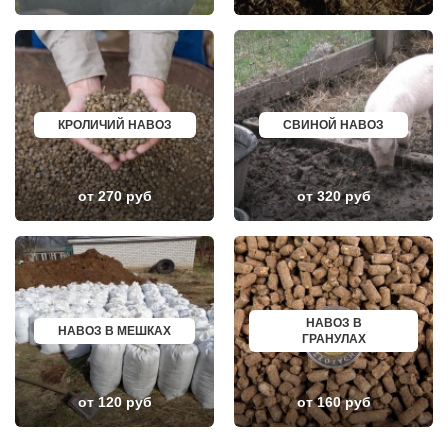
ПОСЕЛОК БИОКОМБИНАТА
НЯГАНЬ
ПОСЕЛОК БОЛЬШЕВИК
МЕЛЕУЗ
ПОСЕЛОК ВОЛОДАРСКОГО
КОЛЬЧУГИНО
ПОСЕЛОК ВОРОВСКОГО
КАМЫШИН
ПОСЕЛОК ИМ. ЦЮРУПЫ
ТИХВИН
ПОСЕЛОК ЛЕСНЫЕ ПОЛЯНЫ
НОВОШАХТИНСК
ПОСЕЛОК ЛМС
ВОЛЬСК
МОСРЕНТГЕН
КОНАКОВО
КРОЛИЧИЙ НАВОЗ
СВИНОЙ НАВОЗ
ПРАВДИНСКИЙ
САРАПУЛ
ПРИВОКЗАЛЬНЫЙ
КОМСОМОЛЬСК НА АМУРЕ
ПРОЛЕТАРСКИЙ
КИЗИЛЮРТ
ПРОТВИНО
МИХАЙЛОВСК
от 270 руб
от 320 руб
ПТИЧНОЕ
ПЕТУШКИ
ПУЧКОВО
ПРИМОРСКО АХТАРСК
ПУШКИНО
ЛЕСОСИБИРСК
ПУЩИНО
БУДЕННОВСК
РАДОВИЦКИЙ
КАЛЯЗИН
РАЗВИЛКА
ГЛАЗОВ
РАМЕНСКОЕ
РУБЦОВСК
РАССУДОВО
ГУБКИН
НАВОЗ В
РАСТОРОПОВО
КЛИНЦЫ
НАВОЗ В МЕШКАХ
ГРАНУЛАХ
РЕММАШ
УСМАНЬ
РЕУТОВ
КУНГУР
РЕЧИЦЫ
КАЧКАНАР
РЕШЕТНИКОВО
КОЗЕЛЬСК
от 120 руб
от 160 руб
РЖАВКИ
ШАРЬЯ
РОГАЧЕВО
ЧИСТОПОЛЬ
РОГОЗИНО
ЕФРЕМОВ