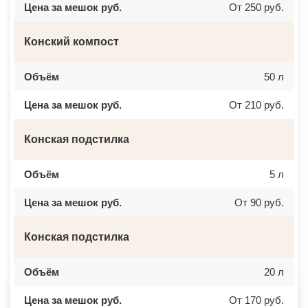
Цена за мешок руб.
От 250 руб.
ВЕРЕЙКА
МИАСС
ВЕРЕЯ
НАЛЬЧИК
ВЕРХНЕЕ МЯЧКОВО
УССУРИЙСК
ВЕРХОВЬЕ
КАМЕНСК ШАХТИНСКИЙ
Конский компост
ВИДНОЕ
КРАСНОЕ СЕЛО
ВИШНЯКОВСКИЕ ДАЧИ
ОРСК
ВЛАСЬЕВО
БЕРЕЗНИКИ
Объём
50 л
ВНУКОВО
ЯКУТСК
ВОЛОКОЛАМСК
КАМЕНСК УРАЛЬСКИЙ
Цена за мешок руб.
От 210 руб.
ВОРОНОВО
БАЛАБАНОВО
ВОСКРЕСЕНСК
ВОЛОСОВО
ВОСТОЧНЫЙ
СЕРТОЛОВО
Конская подстилка
ВОСТРЯКОВО
ПЕРВОУРАЛЬСК
ВОСХОД
КИНЕЛЬ
ВЫСОКОВСК
НЕФТЕКАМСК
ГАЗОПРОВОД
БОГОРОДСК
Объём
5 л
ГЛАГОЛЕВО
АРТЕМ
ГЛЕБОВСКИЙ
ГОРЯЧИЙ КЛЮЧ
Цена за мешок руб.
От 90 руб.
ГОЛИЦИНО
БОРОВИЧИ
ГОРКИ ЛЕНИНСКИЕ
ХАНТЫ МАНСИЙСК
ГОРКИ-10
ДМИТРИЕВ
Конская подстилка
ДАВЫДОВО
ПЕТРОПАВЛОВСК КАМЧАТСКИЙ
ДЕДЕНЕВО
АПШЕРОНСК
ДЕДОВСК
ВЕЛИКИЕ ЛУКИ
ДЕМИХОВО
Объём
ЛОМОНОСОВ
20 л
ДЗЕРЖИНСКИЙ
НИЖНЕКАМСК
ДМИТРОВ
КАСПИЙСК
Цена за мешок руб.
От 170 руб.
ДОЛГОПРУДНЫЙ
АЧИНСК