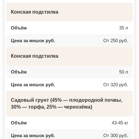
ДОМОДЕДОВО
ЧЕРКЕССК
ДОРОХОВО
ЖЕЛЕЗНОГОРСК
Конская подстилка
ДРЕЗНА
АСБЕСТ
ДРУЖБА
БОРИСОГЛЕБСК
ДУБКИ
БУЗУЛУК
Объём
35 л
ДУБНА
ЕССЕНТУКИ
ДУБОВАЯ РОЩА
КАНСК
ЕГОРЬЕВСК
ТОСНО
Цена за мешок руб.
От 250 руб.
ЖЕЛЕЗНОДОРОЖНЫЙ
ЭЛИСТА
ЖИЛЕВО
ХАСАВЮРТ
ЖУКОВСКИЙ
УХТА
Конская подстилка
ЗАГОРЯНСКИЙ
НОРИЛЬСК
ЗАПРУДНЯ
РЕЖ
ЗАРАЙСК
НОВОАЛТАЙСК
Объём
50 л
ЗАРЕЧЬЕ
НЕВИННОМЫССК
ЗВЕНИГОРОД
ГОРНО АЛТАЙСК
ЗЕЛЕНОГРАД
КИНЕШМА
Цена за мешок руб.
От 320 руб.
ЗЕЛЕНОГРАДСКИЙ
СЕРОВ
ЗНАМЯ ОКТЯБРЯ
АЛЬМЕТЬЕВСК
ИВАНТЕЕВКА
ГРОЗНЫЙ
Садовый грунт (45% — плодородной почвы,
ИКША
ЗЛАТОУСТ
30% — торфа, 25% — чернозёма)
ИСТРА
НОВОЧЕБОКСАРСК
КАЛИНИНЕЦ
МИРНЫЙ
КАШИРА
ГЕОРГИЕВСК
КИЕВСКИЙ
Объём
НОВОКУЙБЫШЕВСК
43-45 кг
КЛИМОВСК
МИНЕРАЛЬНЫЕ ВОДЫ
КЛИН
ЕЛАБУГА
Цена за мешок руб.
От 300 руб.
КЛЯЗЬМА
ЕЛЕЦ