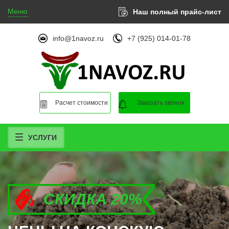
Меню
Наш полный прайс-лист
info@1navoz.ru
+7 (925) 014-01-78
Расчет стоимости
Заказать звонок
УСЛУГИ
СКИДКА 20%
СКИДКА 20%
СКИДКА 20%